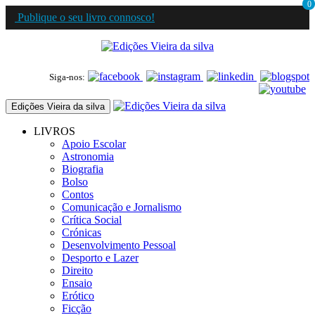
0
Publique o seu livro connosco!
Siga-nos:
Edições Vieira da silva
LIVROS
Apoio Escolar
Astronomia
Biografia
Bolso
Contos
Comunicação e Jornalismo
Crítica Social
Crónicas
Desenvolvimento Pessoal
Desporto e Lazer
Direito
Ensaio
Erótico
Ficção